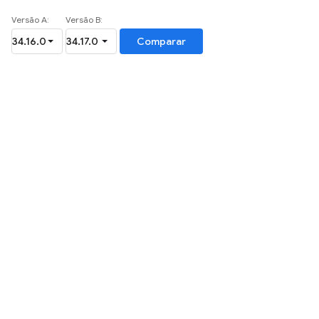
Versão A:
Versão B:
Comparar