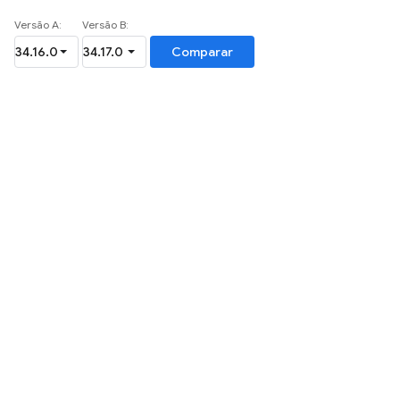
Versão A:
Versão B:
Comparar